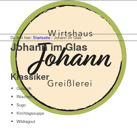
Du bist hier:
Startseite
/
Johann im Glas
Johann im Glas
Klassiker
Gulasch
Ritschert
Sugo
Kirchtagssuppe
Wildragout