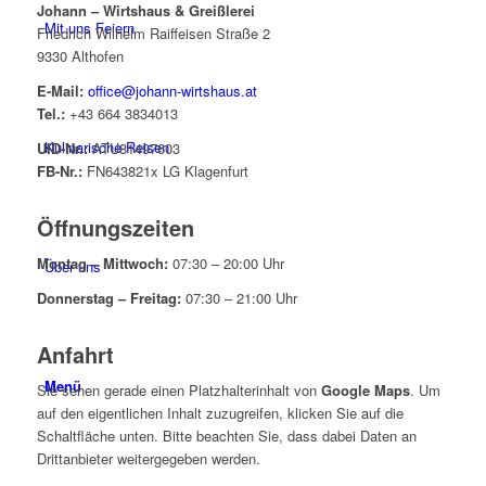
Johann – Wirtshaus & Greißlerei
Mit uns Feiern
Friedrich Wilhelm Raiffeisen Straße 2
9330 Althofen
E-Mail:
office@johann-wirtshaus.at
Tel.:
+43 664 3834013
Kulinarische Reisen
UID-Nr.:
ATU81497603
FB-Nr.:
FN643821x LG Klagenfurt
Öffnungszeiten
Montag – Mittwoch:
07:30 – 20:00 Uhr
Über uns
Donnerstag – Freitag:
07:30 – 21:00 Uhr
Anfahrt
Menü
Sie sehen gerade einen Platzhalterinhalt von
Google Maps
. Um
auf den eigentlichen Inhalt zuzugreifen, klicken Sie auf die
Schaltfläche unten. Bitte beachten Sie, dass dabei Daten an
Drittanbieter weitergegeben werden.